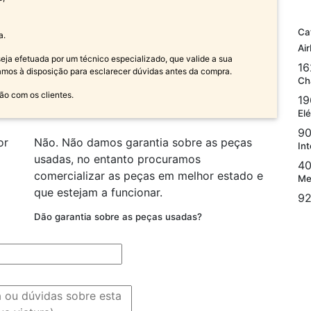
Ca
a.
Ai
a efetuada por um técnico especializado, que valide a sua
16
amos à disposição para esclarecer dúvidas antes da compra.
Ch
ão com os clientes.
19
Elé
90
or
Não. Não damos garantia sobre as peças
Int
usadas, no entanto procuramos
40
comercializar as peças em melhor estado e
Me
que estejam a funcionar.
92
Dão garantia sobre as peças usadas?