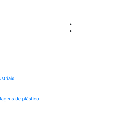
striais
s
lagens de plástico