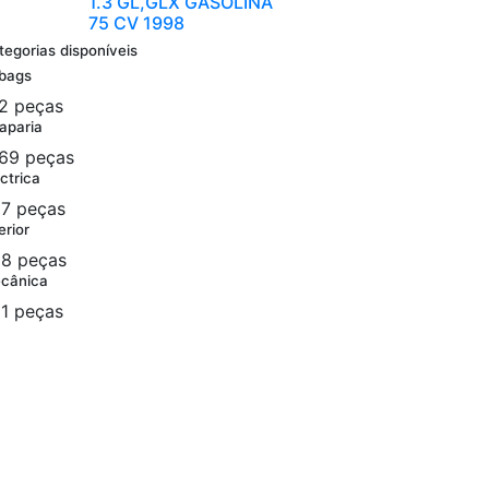
1.3 GL,GLX GASOLINA
75 CV 1998
tegorias disponíveis
rbags
2 peças
aparia
69 peças
ctrica
7 peças
erior
8 peças
cânica
1 peças