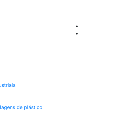
striais
s
lagens de plástico