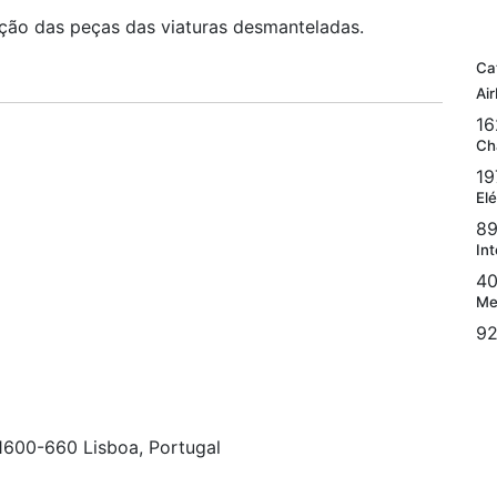
ação das peças das viaturas desmanteladas.
Ca
Ai
16
Ch
19
Elé
89
Int
40
Me
92
 1600-660 Lisboa, Portugal