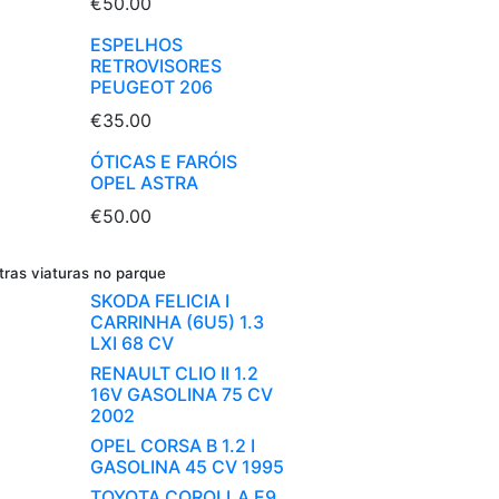
€50.00
ESPELHOS
RETROVISORES
PEUGEOT 206
€35.00
ÓTICAS E FARÓIS
OPEL ASTRA
€50.00
tras viaturas no parque
SKODA FELICIA I
CARRINHA (6U5) 1.3
LXI 68 CV
RENAULT CLIO II 1.2
16V GASOLINA 75 CV
2002
OPEL CORSA B 1.2 I
GASOLINA 45 CV 1995
TOYOTA COROLLA E9