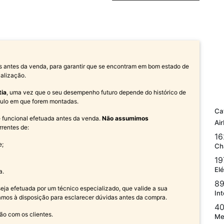
s antes da venda, para garantir que se encontram em bom estado de
alização.
tia
, uma vez que o seu desempenho futuro depende do histórico de
ículo em que forem montadas.
Ca
 e funcional efetuada antes da venda.
Não assumimos
Ai
rrentes de:
16
e;
Ch
19
Elé
a.
89
a efetuada por um técnico especializado, que valide a sua
Int
amos à disposição para esclarecer dúvidas antes da compra.
40
ão com os clientes.
Me