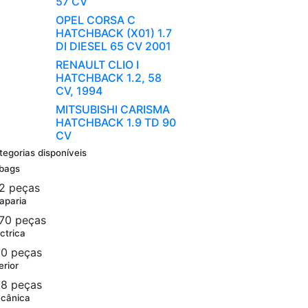
57 CV
OPEL CORSA C
HATCHBACK (X01) 1.7
DI DIESEL 65 CV 2001
RENAULT CLIO I
HATCHBACK 1.2, 58
CV, 1994
MITSUBISHI CARISMA
HATCHBACK 1.9 TD 90
CV
tegorias disponíveis
rbags
2 peças
aparia
70 peças
ctrica
0 peças
erior
8 peças
cânica