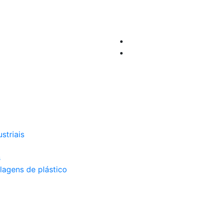
striais
s
lagens de plástico