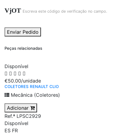
VjOT
Escreva este código de verificação no campo.
Enviar Pedido
Peças relacionadas
Disponível
€50.00
/unidade
COLETORES RENAULT CLIO
Mecânica (Coletores)
Adicionar
Ref.ª LPSC2929
Disponível
ES
FR