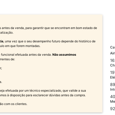
s antes da venda, para garantir que se encontram em bom estado de
alização.
tia
, uma vez que o seu desempenho futuro depende do histórico de
ículo em que forem montadas.
Ca
Ai
 e funcional efetuada antes da venda.
Não assumimos
rrentes de:
16
Ch
e;
19
Elé
a.
89
Int
a efetuada por um técnico especializado, que valide a sua
amos à disposição para esclarecer dúvidas antes da compra.
40
Me
ão com os clientes.
92