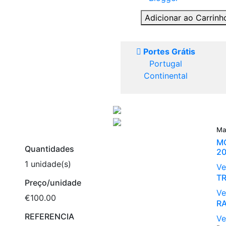
Adicionar ao Carrin
Portes Grátis
Portugal
Continental
Ma
M
Quantidades
2
1 unidade(s)
Ve
T
Preço/unidade
Ve
€100.00
R
REFERENCIA
Ve