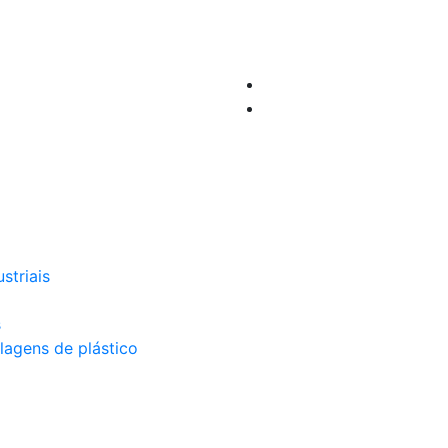
striais
s
lagens de plástico