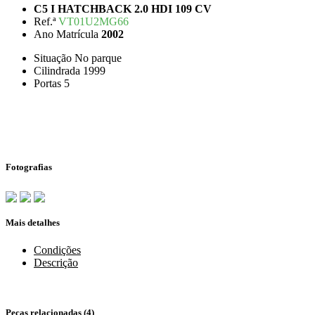
C5 I HATCHBACK 2.0 HDI 109 CV
Ref.ª
VT01U2MG66
Ano Matrícula
2002
Situação
No parque
Cilindrada
1999
Portas
5
Fotografias
Mais detalhes
Condições
Descrição
Peças relacionadas (4)