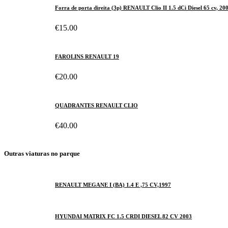
Forra de porta direita (3p) RENAULT Clio II 1.5 dCi Diesel 65 cv, 20
€15.00
FAROLINS RENAULT 19
€20.00
QUADRANTES RENAULT CLIO
€40.00
Outras viaturas no parque
RENAULT MEGANE I (BA) 1.4 E ,75 CV,1997
HYUNDAI MATRIX FC 1.5 CRDI DIESEL 82 CV 2003