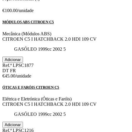
€100.00
/unidade
MÓDULOS ABS CITROEN C5
Mecânica (Módulos ABS)
CITROEN C5 I HATCHBACK 2.0 HDI 109 CV
GASÓLEO
1999cc
2002
5
Adicionar
Ref.ª LPSC1877
DT
FR
€45.00
/unidade
ÓTICAS E FARÓIS CITROEN C5
Elétrica e Eletrónica (Óticas e Faróis)
CITROEN C5 I HATCHBACK 2.0 HDI 109 CV
GASÓLEO
1999cc
2002
5
Adicionar
Ref.ª LPSC1216