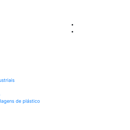
striais
s
lagens de plástico