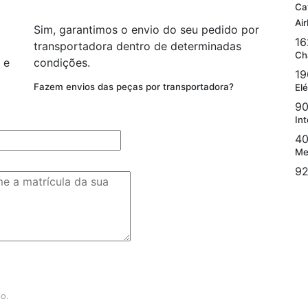
Ca
Ai
Sim, garantimos o envio do seu pedido por
16
transportadora dentro de determinadas
Ch
 e
condições.
19
Fazem envios das peças por transportadora?
Elé
90
Int
40
Me
92
po.