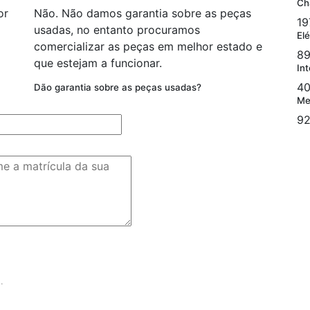
Ch
or
Não. Não damos garantia sobre as peças
19
usadas, no entanto procuramos
Elé
comercializar as peças em melhor estado e
89
que estejam a funcionar.
Int
40
Dão garantia sobre as peças usadas?
Me
92
.