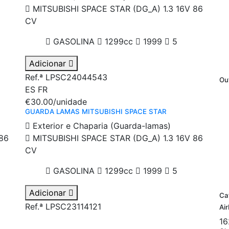
MITSUBISHI SPACE STAR (DG_A) 1.3 16V 86
CV
GASOLINA
1299cc
1999
5
Adicionar
Ref.ª LPSC24044543
Ou
ES
FR
€30.00
/unidade
GUARDA LAMAS MITSUBISHI SPACE STAR
Exterior e Chaparia (Guarda-lamas)
86
MITSUBISHI SPACE STAR (DG_A) 1.3 16V 86
CV
GASOLINA
1299cc
1999
5
Adicionar
Ca
Ref.ª LPSC23114121
Ai
16