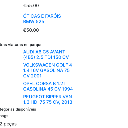
€55.00
ÓTICAS E FARÓIS
BMW 525
€50.00
tras viaturas no parque
AUDI A6 C5 AVANT
(4B5) 2.5 TDI 150 CV
VOLKSWAGEN GOLF 4
1.4 16V GASOLINA 75
CV 2001
OPEL CORSA B 1.2 I
GASOLINA 45 CV 1994
PEUGEOT BIPPER VAN
1.3 HDI 75 75 CV, 2013
tegorias disponíveis
rbags
2 peças