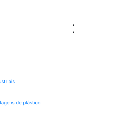
striais
s
lagens de plástico