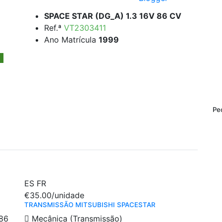
SPACE STAR (DG_A) 1.3 16V 86 CV
Ref.ª
VT2303411
Ano Matrícula
1999
Pe
ES
FR
€35.00
/unidade
TRANSMISSÃO MITSUBISHI SPACESTAR
86
Mecânica (Transmissão)