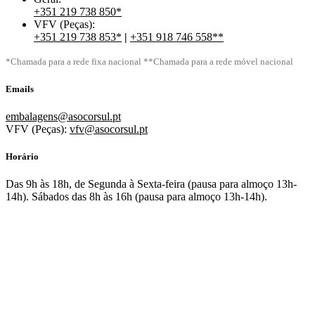
+351 219 738 850*
VFV (Peças):
+351 219 738 853*
|
+351 918 746 558**
*Chamada para a rede fixa nacional **Chamada para a rede móvel nacional
Emails
embalagens@asocorsul.pt
VFV (Peças):
vfv@asocorsul.pt
Horário
Das 9h às 18h, de Segunda à Sexta-feira (pausa para almoço 13h-
14h). Sábados das 8h às 16h (pausa para almoço 13h-14h).