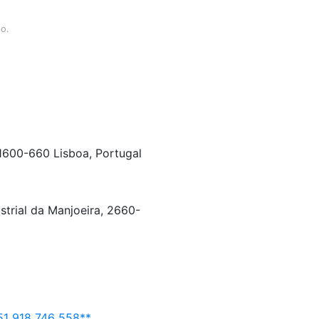
po.
 1600-660 Lisboa, Portugal
strial da Manjoeira, 2660-
1 918 746 558**