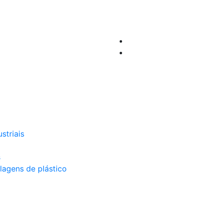
striais
s
lagens de plástico