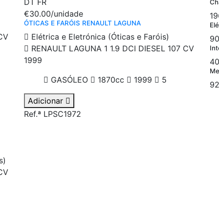
DT
FR
Ch
€30.00
/unidade
19
ÓTICAS E FARÓIS RENAULT LAGUNA
Elé
CV
Elétrica e Eletrónica (Óticas e Faróis)
90
RENAULT LAGUNA 1 1.9 DCI DIESEL 107 CV
Int
1999
40
Me
GASÓLEO
1870cc
1999
5
92
Adicionar
Ref.ª LPSC1972
s)
CV