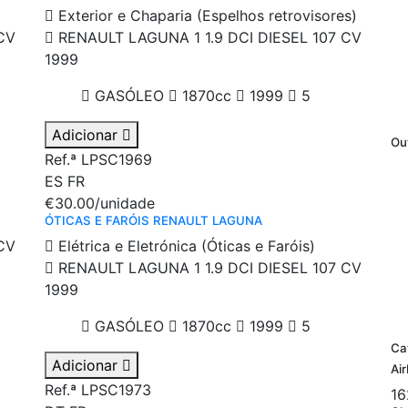
Exterior e Chaparia (Espelhos retrovisores)
CV
RENAULT LAGUNA 1 1.9 DCI DIESEL 107 CV
1999
GASÓLEO
1870cc
1999
5
Adicionar
Ou
Ref.ª LPSC1969
ES
FR
€30.00
/unidade
ÓTICAS E FARÓIS RENAULT LAGUNA
CV
Elétrica e Eletrónica (Óticas e Faróis)
RENAULT LAGUNA 1 1.9 DCI DIESEL 107 CV
1999
GASÓLEO
1870cc
1999
5
Ca
Adicionar
Ai
Ref.ª LPSC1973
16