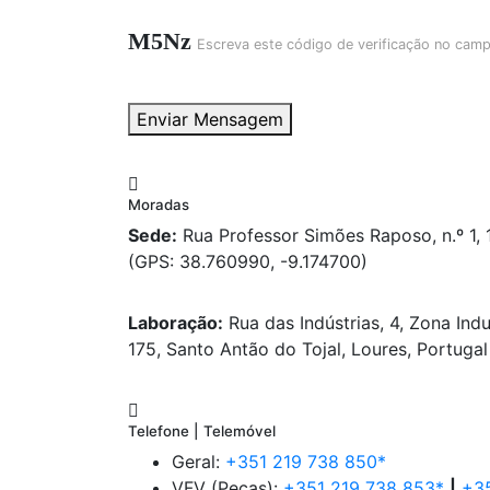
M5Nz
Escreva este código de verificação no cam
Enviar Mensagem
Moradas
Sede:
Rua Professor Simões Raposo, n.º 1,
(GPS: 38.760990, -9.174700)
Laboração:
Rua das Indústrias, 4, Zona Indu
175, Santo Antão do Tojal, Loures, Portugal
Telefone | Telemóvel
Geral:
+351 219 738 850*
VFV (Peças):
+351 219 738 853*
|
+35