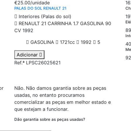
€25.00
/unidade
16
PALAS DO SOL RENAULT 21
Ch
Interiores (Palas do sol)
19
Elé
RENAULT 21 CARRINHA 1.7 GASOLINA 90
89
CV 1992
Int
GASOLINA
1721cc
1992
5
40
Me
Adicionar
92
Ref.ª LPSC26025621
or
Não. Não damos garantia sobre as peças
usadas, no entanto procuramos
comercializar as peças em melhor estado e
que estejam a funcionar.
Dão garantia sobre as peças usadas?