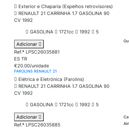
Exterior e Chaparia (Espelhos retrovisores)
RENAULT 21 CARRINHA 1.7 GASOLINA 90
CV 1992
GASOLINA
1721cc
1992
5
Ou
Adicionar
Ref.ª LPSC26035881
ES
TR
€20.00
/unidade
FAROLINS RENAULT 21
Elétrica e Eletrónica (Farolins)
RENAULT 21 CARRINHA 1.7 GASOLINA 90
CV 1992
GASOLINA
1721cc
1992
5
Adicionar
Ca
Ai
Ref.ª LPSC26035885