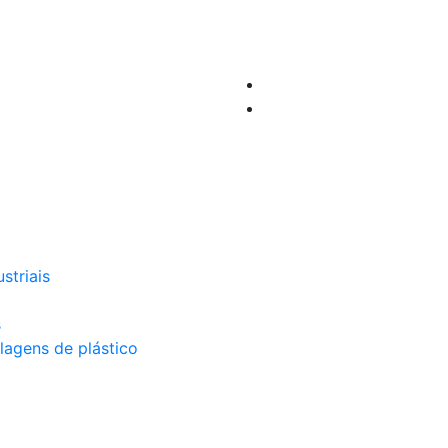
striais
s
lagens de plástico