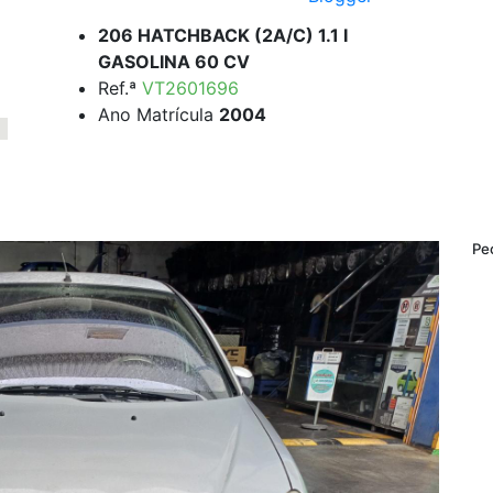
206 HATCHBACK (2A/C) 1.1 I
GASOLINA 60 CV
Ref.ª
VT2601696
Ano Matrícula
2004
Pe