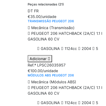
Peças relacionadas (21)
DT
FR
€35.00
/unidade
TRANSMISSÃO PEUGEOT 206
Mecânica (Transmissão)
PEUGEOT 206 HATCHBACK (2A/C) 1.1 I
GASOLINA 60 CV
GASOLINA
1124cc
2004
5
Adicionar
Ref.ª LPSC26035957
€100.00
/unidade
MÓDULOS ABS PEUGEOT 206
Mecânica (Módulos ABS)
PEUGEOT 206 HATCHBACK (2A/C) 1.1 I
GASOLINA 60 CV
GASOLINA
1124cc
2004
5