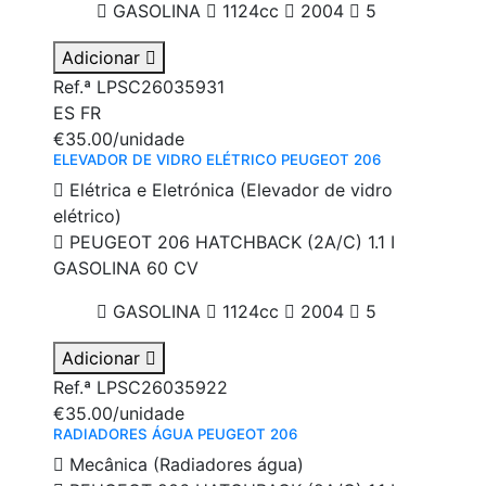
GASOLINA
1124cc
2004
5
Adicionar
Ref.ª LPSC26035931
ES
FR
€35.00
/unidade
ELEVADOR DE VIDRO ELÉTRICO PEUGEOT 206
Elétrica e Eletrónica (Elevador de vidro
elétrico)
PEUGEOT 206 HATCHBACK (2A/C) 1.1 I
GASOLINA 60 CV
GASOLINA
1124cc
2004
5
Adicionar
Ref.ª LPSC26035922
€35.00
/unidade
RADIADORES ÁGUA PEUGEOT 206
Mecânica (Radiadores água)