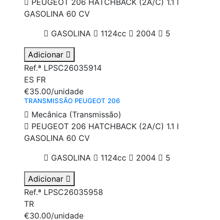
PEUGEOT 206 HATCHBACK (2A/C) 1.1 I
GASOLINA 60 CV
GASOLINA
1124cc
2004
5
Adicionar
Ref.ª LPSC26035914
ES
FR
€35.00
/unidade
TRANSMISSÃO PEUGEOT 206
Mecânica (Transmissão)
PEUGEOT 206 HATCHBACK (2A/C) 1.1 I
GASOLINA 60 CV
GASOLINA
1124cc
2004
5
Adicionar
Ref.ª LPSC26035958
TR
€30.00
/unidade