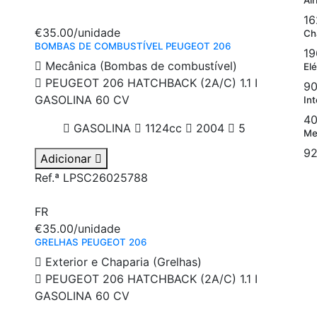
Ai
16
€35.00
/unidade
Ch
BOMBAS DE COMBUSTÍVEL PEUGEOT 206
19
Mecânica (Bombas de combustível)
Elé
PEUGEOT 206 HATCHBACK (2A/C) 1.1 I
90
GASOLINA 60 CV
Int
40
GASOLINA
1124cc
2004
5
Me
92
Adicionar
Ref.ª LPSC26025788
FR
€35.00
/unidade
GRELHAS PEUGEOT 206
Exterior e Chaparia (Grelhas)
PEUGEOT 206 HATCHBACK (2A/C) 1.1 I
GASOLINA 60 CV