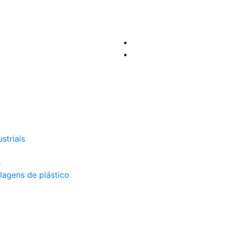
striais
s
lagens de plástico