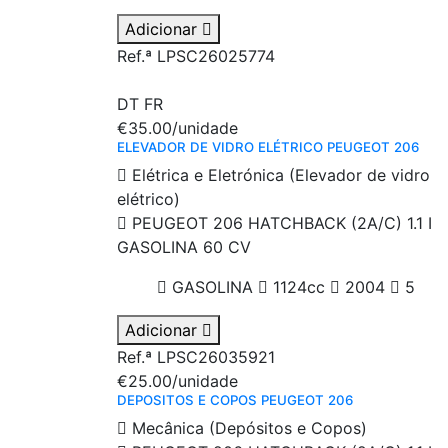
Adicionar
Ref.ª LPSC26025774
DT
FR
€35.00
/unidade
ELEVADOR DE VIDRO ELÉTRICO PEUGEOT 206
Elétrica e Eletrónica (Elevador de vidro
elétrico)
PEUGEOT 206 HATCHBACK (2A/C) 1.1 I
GASOLINA 60 CV
GASOLINA
1124cc
2004
5
Adicionar
Ref.ª LPSC26035921
€25.00
/unidade
DEPOSITOS E COPOS PEUGEOT 206
Mecânica (Depósitos e Copos)