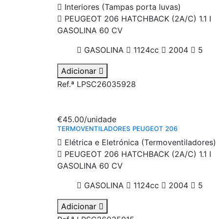
Interiores (Tampas porta luvas)
PEUGEOT 206 HATCHBACK (2A/C) 1.1 I
GASOLINA 60 CV
GASOLINA
1124cc
2004
5
Adicionar
Ref.ª LPSC26035928
€45.00
/unidade
TERMOVENTILADORES PEUGEOT 206
Elétrica e Eletrónica (Termoventiladores)
PEUGEOT 206 HATCHBACK (2A/C) 1.1 I
GASOLINA 60 CV
GASOLINA
1124cc
2004
5
Adicionar