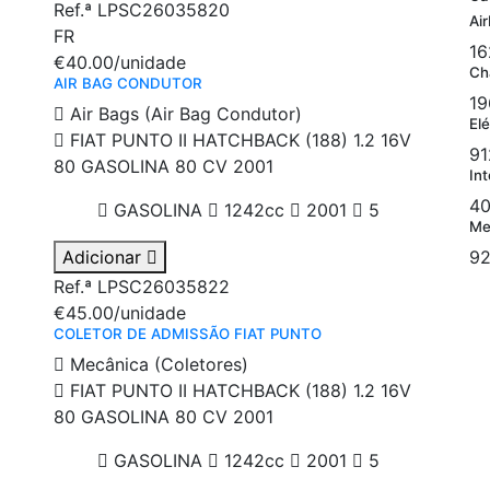
Ref.ª LPSC26035820
Ai
FR
16
€40.00
/unidade
Ch
AIR BAG CONDUTOR
19
Air Bags (Air Bag Condutor)
Elé
FIAT PUNTO II HATCHBACK (188) 1.2 16V
91
80 GASOLINA 80 CV 2001
Int
40
GASOLINA
1242cc
2001
5
Me
Adicionar
92
Ref.ª LPSC26035822
€45.00
/unidade
COLETOR DE ADMISSÃO FIAT PUNTO
Mecânica (Coletores)
FIAT PUNTO II HATCHBACK (188) 1.2 16V
80 GASOLINA 80 CV 2001
GASOLINA
1242cc
2001
5