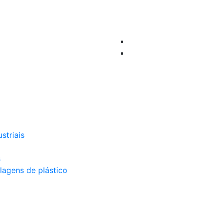
striais
s
lagens de plástico