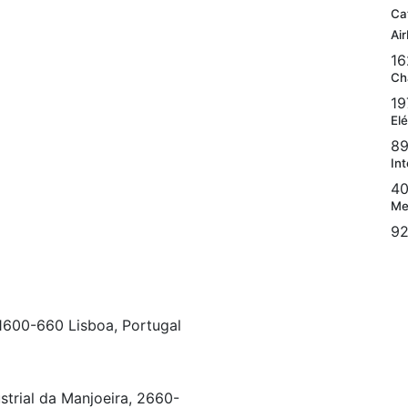
Ca
Ai
16
Ch
19
Elé
89
Int
40
Me
92
 1600-660 Lisboa, Portugal
strial da Manjoeira, 2660-