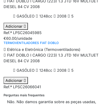
FIAT DOBLO I CARGO (223) 1.3 JTD 16V MULTIJET
DIESEL 84 CV 2008
GASÓLEO
1248cc
2008
5
Adicionar
Ref.ª LPSC26045985
€60.00
/unidade
TERMOVENTILADORES FIAT DOBLO
Elétrica e Eletrónica (Termoventiladores)
FIAT DOBLO I CARGO (223) 1.3 JTD 16V MULTIJET
DIESEL 84 CV 2008
GASÓLEO
1248cc
2008
5
Adicionar
Ref.ª LPSC26066041
Perguntas mais frequentes
Não. Não damos garantia sobre as peças usadas,