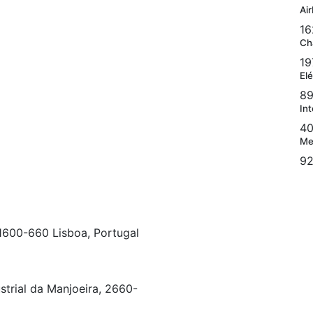
Ai
16
Ch
19
Elé
89
Int
40
Me
92
 1600-660 Lisboa, Portugal
strial da Manjoeira, 2660-