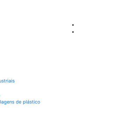
striais
s
lagens de plástico