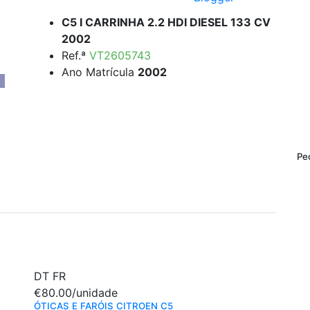
C5 I CARRINHA 2.2 HDI DIESEL 133 CV
2002
Ref.ª
VT2605743
Ano Matrícula
2002
Pe
DT
FR
€80.00
/unidade
ÓTICAS E FARÓIS CITROEN C5