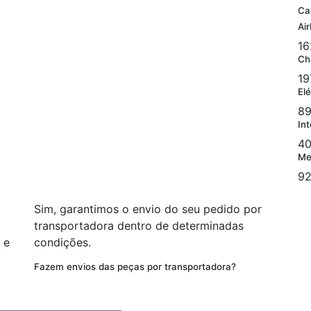
Ca
Ai
16
Ch
19
Elé
89
Int
40
Me
92
Sim, garantimos o envio do seu pedido por
transportadora dentro de determinadas
 e
condições.
Fazem envios das peças por transportadora?