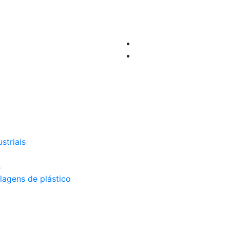
striais
s
lagens de plástico