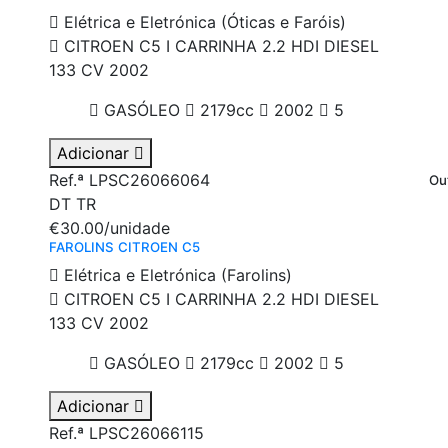
Elétrica e Eletrónica (Óticas e Faróis)
CITROEN C5 I CARRINHA 2.2 HDI DIESEL
133 CV 2002
GASÓLEO
2179cc
2002
5
Adicionar
Ref.ª LPSC26066064
Ou
DT
TR
€30.00
/unidade
FAROLINS CITROEN C5
Elétrica e Eletrónica (Farolins)
CITROEN C5 I CARRINHA 2.2 HDI DIESEL
133 CV 2002
GASÓLEO
2179cc
2002
5
Adicionar
Ref.ª LPSC26066115